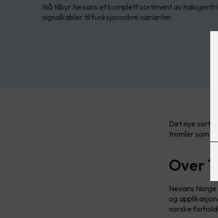
Nå tilbyr Nexans et komplett sortiment av halogenfr
signalkabler til funksjonssikre varianter.
Det nye sortim
tromler som p
Over 1
Nexans Norge ha
og applikasjon
norske forhold