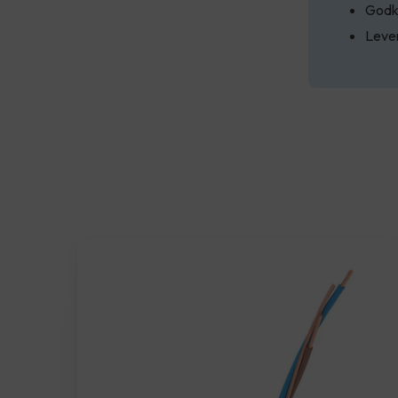
Godk
Leve