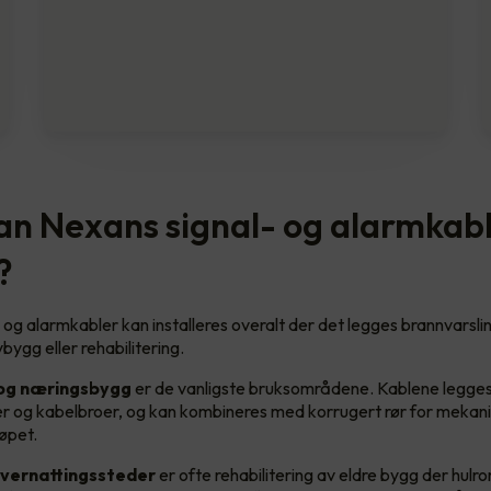
an Nexans signal- og alarmkab
?
 og alarmkabler kan installeres overalt der det legges brannvarsli
bygg eller rehabilitering.
og næringsbygg
er de vanligste bruksområdene. Kablene legges 
er og kabelbroer, og kan kombineres med korrugert rør for mekani
øpet.
overnattingssteder
er ofte rehabilitering av eldre bygg der hul