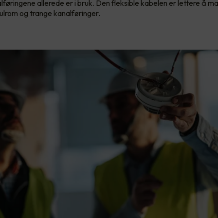
føringene allerede er i bruk. Den fleksible kabelen er lettere å ma
ulrom og trange kanalføringer.