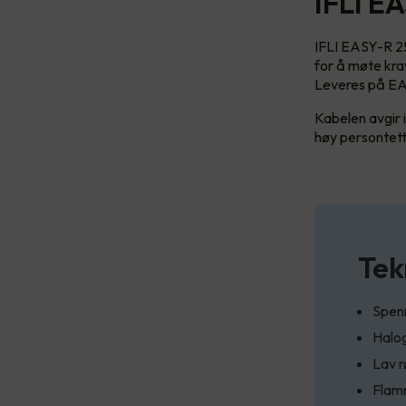
IFLI E
IFLI EASY-R 25
for å møte kra
Leveres på EA
Kabelen avgir i
høy persontetth
Tek
Spenn
Halog
Lav r
Flam