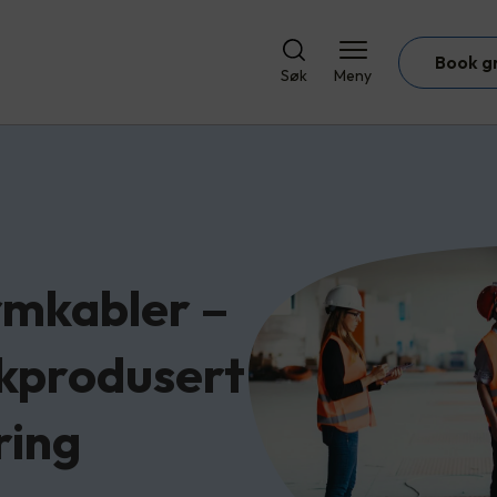
Book g
Søk
Meny
rmkabler –
skprodusert
ring