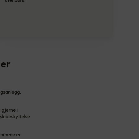
utendørs.
ler
ngsanlegg,
gjerne i
sk beskyttelse
rommene er