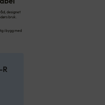
kabel
råd, designet
ndørs bruk.
ktig i bygg med
Y-R