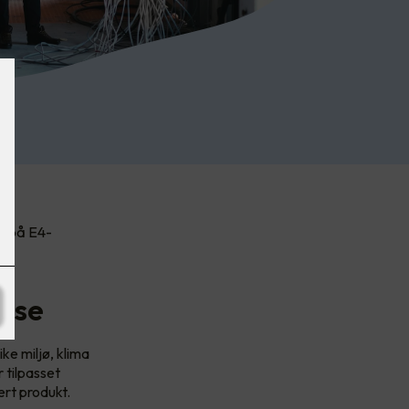
og på E4-
nse
ke miljø, klima
 tilpasset
ert produkt.