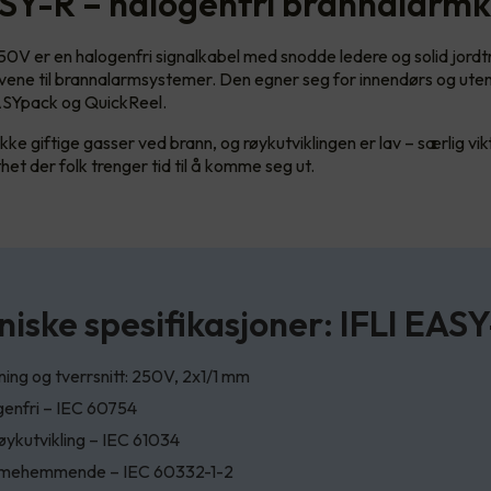
ASY-R – halogenfri brannalarm
0V er en halogenfri signalkabel med snodde ledere og solid jordt
vene til brannalarmsystemer. Den egner seg for innendørs og ute
SYpack og QuickReel.
kke giftige gasser ved brann, og røykutviklingen er lav – særlig vi
et der folk trenger tid til å komme seg ut.
niske spesifikasjoner: IFLI EAS
ing og tverrsnitt: 250V, 2x1/1 mm
enfri – IEC 60754
øykutvikling – IEC 61034
mehemmende – IEC 60332-1-2