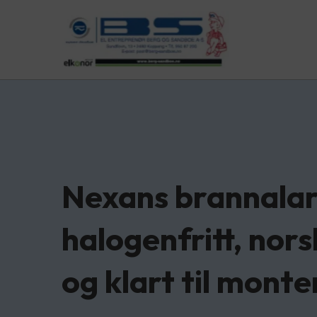
Nexans brannala
halogenfritt, nor
og klart til monte