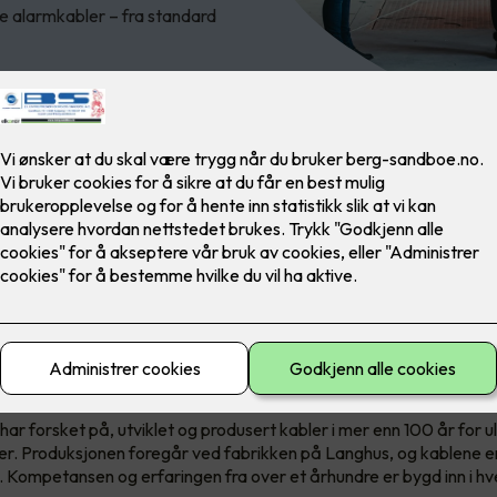
ie alarmkabler – fra standard
entet er tilgjengelig i Nexans’ nye serviceforpakning EASYpack 
asser til MOBIWAY MOB trommelstativ.
00 år med norsk kabelkompeta
r forsket på, utviklet og produsert kabler i mer enn 100 år for uli
er. Produksjonen foregår ved fabrikken på Langhus, og kablene er
. Kompetansen og erfaringen fra over et århundre er bygd inn i hv