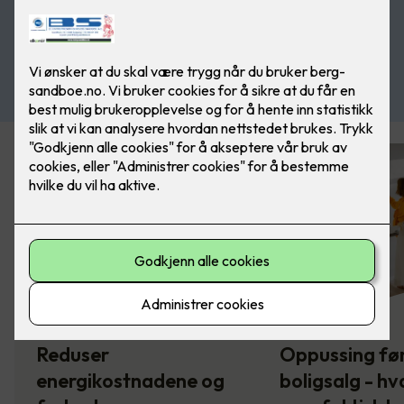
Reduser
Oppussing fø
energikostnadene og
boligsalg - hv