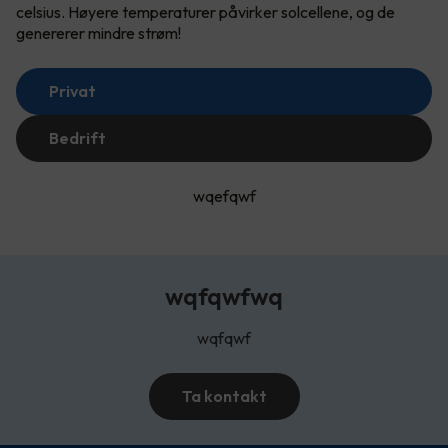
celsius. Høyere temperaturer påvirker solcellene, og de
genererer mindre strøm!
Privat
Bedrift
wqefqwf
wqfqwfwq
wqfqwf
Ta kontakt