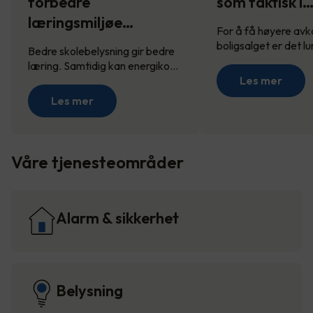
forbedre
som faktisk l
læringsmiljøe…
For å få høyere avk
boligsalget er det l
Bedre skolebelysning gir bedre
læring. Samtidig kan energiko…
Les mer
Les mer
Våre tjenesteområder
Alarm & sikkerhet
Belysning