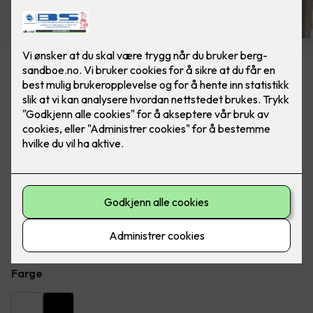
10 stk sorte LED downlights
rehab inkl. LED dimmer
Ferdig montert Junistar ECO 2700 m/ LED
dimmer, fra SG Armaturen. Farge: Sort
Flott LED downlight med 42 graders spredning og 30
graders vipp i to retninger til innendørs bruke, inkl. LED
dimmer. Inkludert montering.
Farge