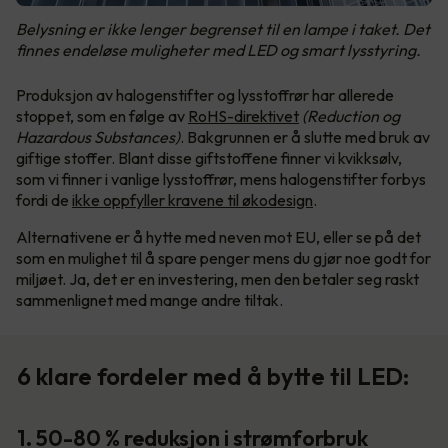
Belysning er ikke lenger begrenset til en lampe i taket. Det
finnes endeløse muligheter med LED og smart lysstyring.
Produksjon av halogenstifter og lysstoffrør har allerede
stoppet, som en følge av
RoHS-direktivet
(Reduction og
Hazardous Substances)
. Bakgrunnen er å slutte med bruk av
giftige stoffer. Blant disse giftstoffene finner vi kvikksølv,
som vi finner i vanlige lysstoffrør, mens halogenstifter forbys
fordi de
ikke oppfyller kravene til økodesign
.
Alternativene er å hytte med neven mot EU, eller se på det
som en mulighet til å spare penger mens du gjør noe godt for
miljøet. Ja, det er en investering, men den betaler seg raskt
sammenlignet med mange andre tiltak.
6 klare fordeler med å bytte til LED:
1. 50-80 % reduksjon i strømforbruk