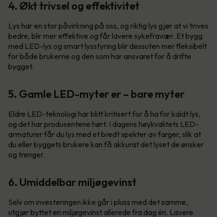
4. Økt trivsel og effektivitet
Lys har en stor påvirkning på oss, og riktig lys gjør at vi trives
bedre, blir mer effektive og får lavere sykefravær. Et bygg
med LED-lys og smart lysstyring blir dessuten mer fleksibelt
for både brukerne og den som har ansvaret for å drifte
bygget.
5. Gamle LED-myter er – bare myter
Eldre LED-teknologi har blitt kritisert for å ha for kaldt lys,
og det har produsentene hørt. I dagens høykvalitets LED-
armaturer får du lys med et bredt spekter av farger, slik at
du eller byggets brukere kan få akkurat det lyset de ønsker
og trenger.
6. Umiddelbar miljøgevinst
Selv om investeringen ikke går i pluss med det samme,
utgjør byttet en miljøgevinst allerede fra dag én. Lavere