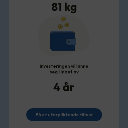
81
kg
Investeringen vil lønne
seg i løpet av
4
år
Få et uforpliktende tilbud