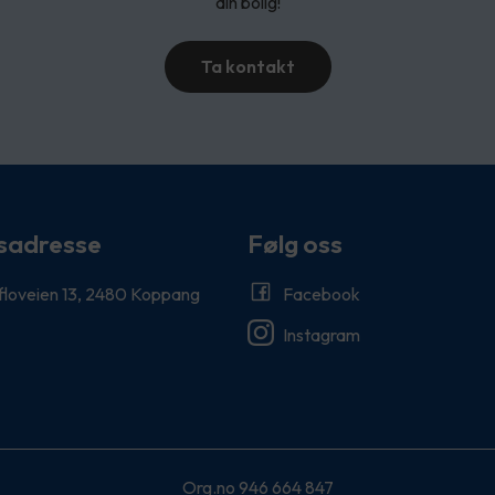
din bolig!
Ta kontakt
sadresse
Følg oss
floveien 13, 2480 Koppang
Facebook
Instagram
Org.no 946 664 847