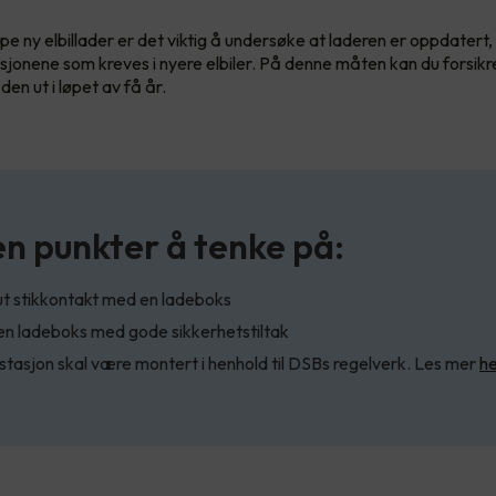
pe ny elbillader er det viktig å undersøke at laderen er oppdatert, i
sjonene som kreves i nyere elbiler. På denne måten kan du forsik
 den ut i løpet av få år.
n punkter å tenke på:
ut stikkontakt med en ladeboks
en ladeboks med gode sikkerhetstiltak
tasjon skal være montert i henhold til DSBs regelverk. Les mer
he