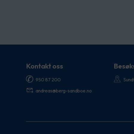
Kontakt oss
Besøk
950 87 200
Sund
andreas@berg-sandboe.no