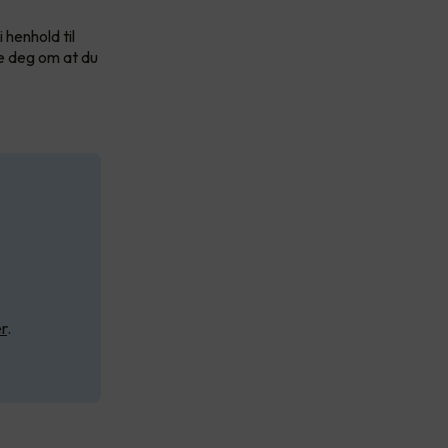
 henhold til
re deg om at du
r
.