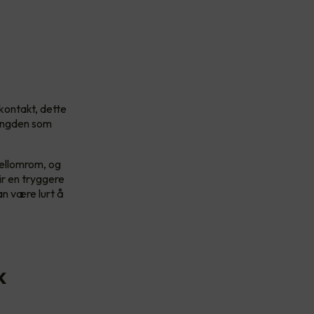
kkontakt, dette
mengden som
.
mellomrom, og
ir en tryggere
an være lurt å
k