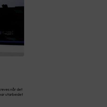
 kreves når det
har utarbeidet