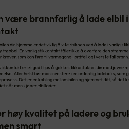
 være brannfarlig å lade elbil i
ntakt
ilen din hjemme er det viktig å vite risikoen ved å lade i vanlig sti
y trøbbel. En vanlig stikkontakt tåler ikke å overføre den strøm
 krever, som kan føre til varmegang, jordfeil og i verste fall brann
tikkontakt er et godt tips å sjekke stikkontakten din med jevne 
nelse. Aller helst bør man investere i en ordentlig ladeboks, som g
eprosess. Det er en kobling mellom bilen og hjemmet ditt, så det k
det når man kjøper elbillader.
r høy kvalitet på ladere og bru
men smart