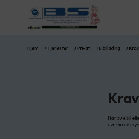
Hjem
Tjenester
Privat
Elbillading
Krav
Krav 
Har du elbil el
overholde mynd