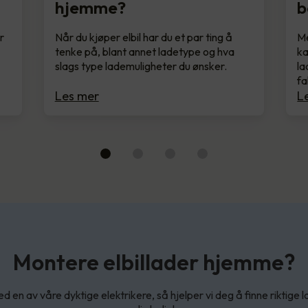
hjemme?
b
r
Når du kjøper elbil har du et par ting å
Me
tenke på, blant annet ladetype og hva
ka
slags type lademuligheter du ønsker.
la
fa
Les mer
L
Montere elbillader hjemme?
d en av våre dyktige elektrikere, så hjelper vi deg å finne riktige l