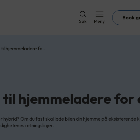
Book g
Søk
Meny
 til hjemmeladere fo…
til hjemmeladere for e
ler hybrid? Om du fast skal lade bilen din hjemme på eksisterende 
ighetenes retningslinjer.