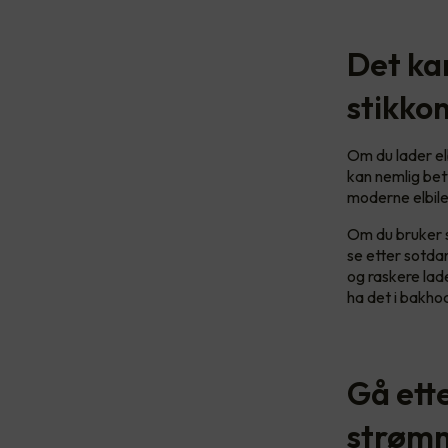
Det kan
stikko
Om du lader elb
kan nemlig bet
moderne elbiler
Om du bruker s
se etter sotdan
og raskere lad
ha det i bakho
Gå ette
strøm