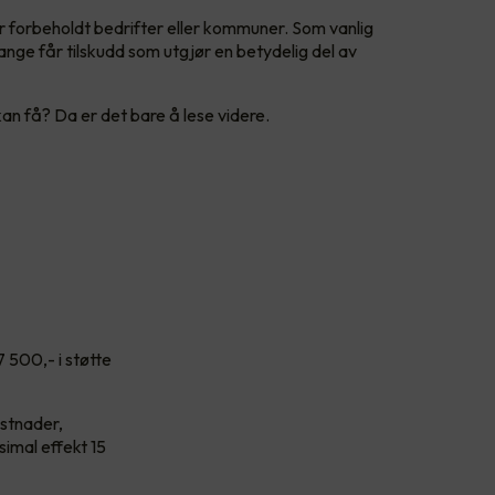
er forbeholdt bedrifter eller kommuner. Som vanlig
nge får tilskudd som utgjør en betydelig del av
an få? Da er det bare å lese videre.
7 500,- i støtte
ostnader,
simal effekt 15