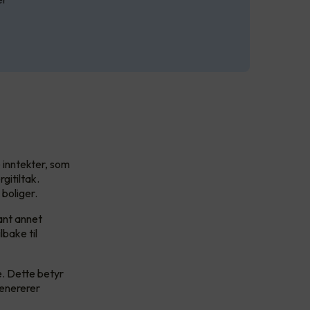
 inntekter, som
gitiltak.
 boliger.
ant annet
bake til
e. Dette betyr
genererer