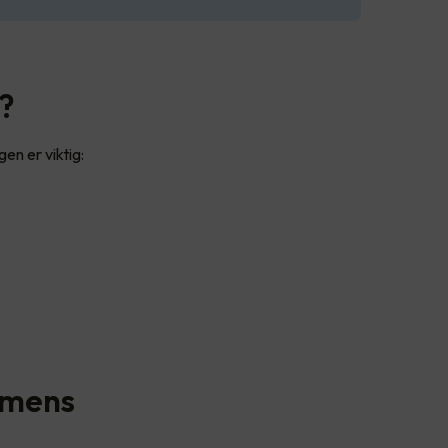
a?
en er viktig:
n mens