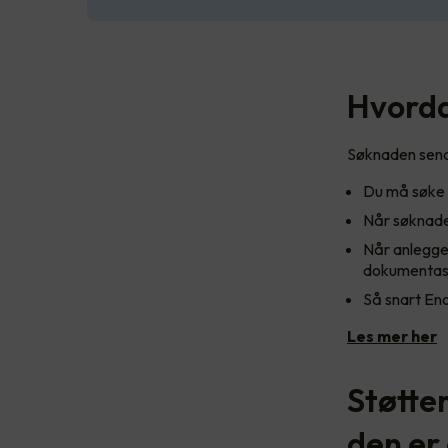
Hvorda
Søknaden sendes
Du må søke o
Når søknaden
Når anlegget
dokumentasjo
Så snart Enov
Les mer her
Støtte
den er