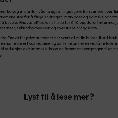
å merke seg at støttenivåene og retningslinjene kan variere over ti
rammene sine for å følge endringer i markedet og politiske priorit
lt å besøke
Enovas offisielle nettside
for å få oppdatert informasj
tesatser, søknadsprosessen og eventuelle tilleggskrav.
 fra Enova for privatpersoner har vært et viktig bidrag til økt bruk 
en har redusert kostnadene og økt lønnsomheten ved å installere s
t til reduksjon av klimagassutslipp og fremmet overgangen til en 
g.
Lyst til å lese mer?