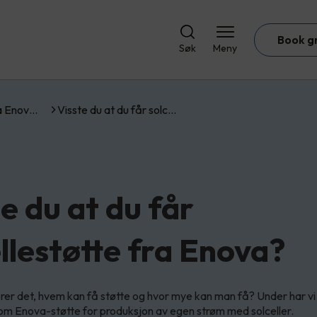
Book g
Søk
Meny
ra Enov…
Visste du at du får solc…
e du at du får
ellestøtte fra Enova?
er det, hvem kan få støtte og hvor mye kan man få? Under har vi
 om Enova-støtte for produksjon av egen strøm med solceller.