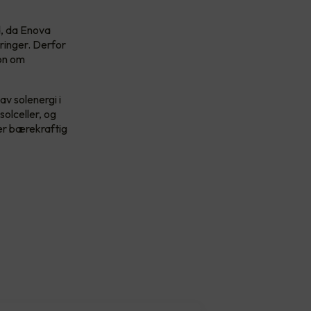
d, da Enova
eringer. Derfor
on om
av solenergi i
olceller, og
mer bærekraftig