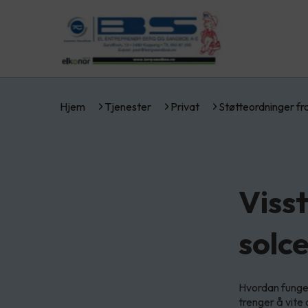
Hjem
Tjenester
Privat
Støtteordninger f
Visst
solc
Hvordan funger
trenger å vite