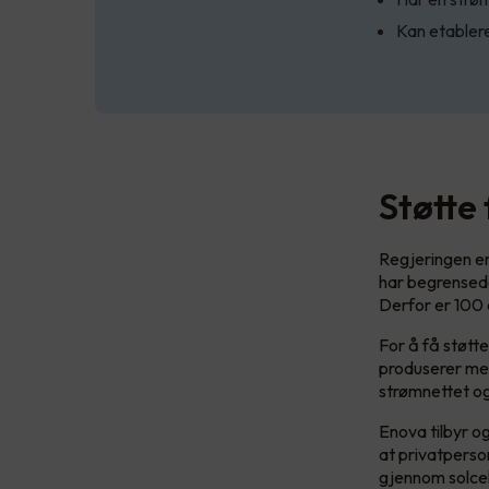
Kan etablere
Støtte
Regjeringen er
har begrensede
Derfor er 100 
For å få støtt
produserer mer
strømnettet o
Enova tilbyr o
at privatperso
gjennom solcel