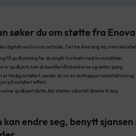
n søker du om støtte fra Enov
 digitalt via Enovas nettside. Det tar ikke lang tid, men rekkefølg
g få godkjenning før du inngår kontrakt med en installatør.
 er godkjent, kan du bestille håndverkerne og sette i gang.
 er ferdig installert, sender du inn en sluttrapport med faktura og
n på installert effekt.
a har godkjent dette, blir støtten utbetalt direkte til deg.
n kan endre seg, benytt sjanse
 der