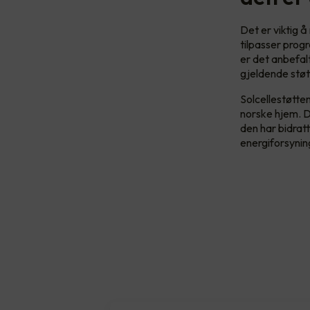
Det er viktig 
tilpasser prog
er det anbefa
gjeldende støt
Solcellestøtten
norske hjem. D
den har bidrat
energiforsynin