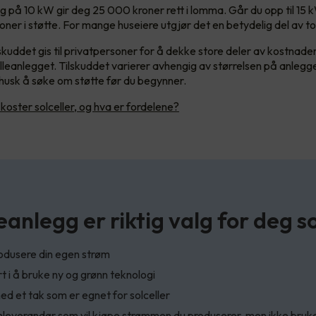
gg på 10 kW gir deg 25 000 kroner rett i lomma. Går du opp til 15 
oner i støtte. For mange huseiere utgjør det en betydelig del av t
lskuddet gis til privatpersoner for å dekke store deler av kostnad
celleanlegget. Tilskuddet varierer avhengig av størrelsen på anlegg
 husk å søke om støtte før du begynner.
koster solceller, og hva er fordelene?
eanlegg er riktig valg for deg s
odusere din egen strøm
rt i å bruke ny og grønn teknologi
ed et tak som er egnet for solceller
mleverandør som vil kjøpe strømmen du produserer, men ikke bruk