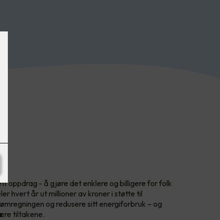
?
tt oppdrag - å gjøre det enklere og billigere for folk
r hvert år ut millioner av kroner i støtte til
ømregningen og redusere sitt energiforbruk – og
ære tiltakene.