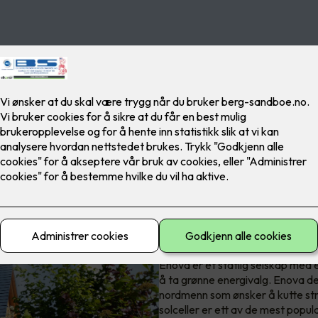
Hvem er Enova
Enova er et statlig selskap med e
å ta grønne energivalg. Enova dele
nordmenn som ønsker å kutte str
solceller er ett av de mest popul