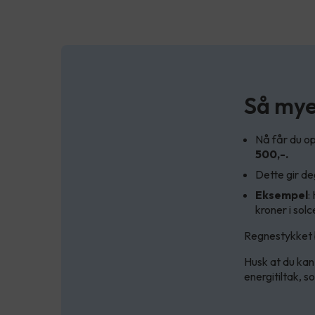
Så mye 
Nå får du op
500,-.
Dette gir d
Eksempel
:
kroner i solc
Regnestykket b
Husk at du kan
energitiltak, 