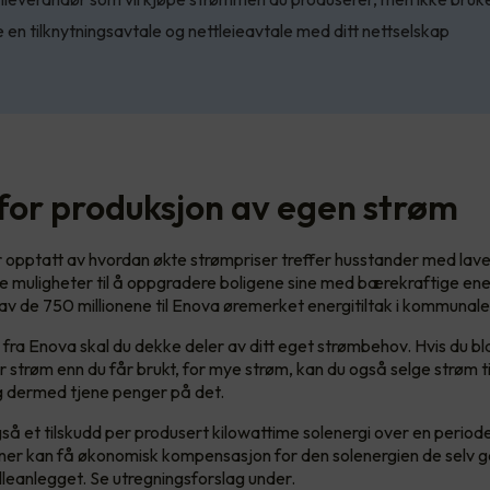
 en tilknytningsavtale og nettleieavtale med ditt nettselskap
 for produksjon av egen strøm
 opptatt av hvordan økte strømpriser treffer husstander med lave
 muligheter til å oppgradere boligene sine med bærekraftige ener
av de 750 millionene til Enova øremerket energitiltak i kommunale
e fra Enova skal du dekke deler av ditt eget strømbehov. Hvis du bl
 strøm enn du får brukt, for mye strøm, kan du også selge strøm til
g dermed tjene penger på det.
gså et tilskudd per produsert kilowattime solenergi over en period
ner kan få økonomisk kompensasjon for den solenergien de selv 
leanlegget. Se utregningsforslag under.