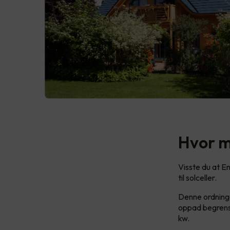
Hvor m
Visste du at En
til solceller.
Denne ordninge
oppad begrenset
kw.