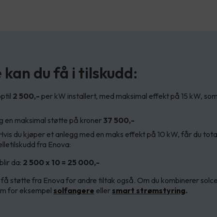
kan du få i tilskudd:
ptil
2 500,-
per kW installert, med maksimal effekt på 15 kW, som 
eg en maksimal støtte på kroner
37 500,-
 Hvis du kjøper et anlegg med en maks effekt på 10 kW, får du tot
elletilskudd fra Enova:
lir da:
2 500 x 10 = 25 000,-
 få støtte fra Enova for andre tiltak også. Om du kombinerer solc
som for eksempel
solfangere
eller
smart strømstyring
.