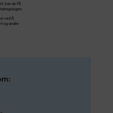
kW, kan du få
otalregningen.
ene ved å
et og andre
om:
er