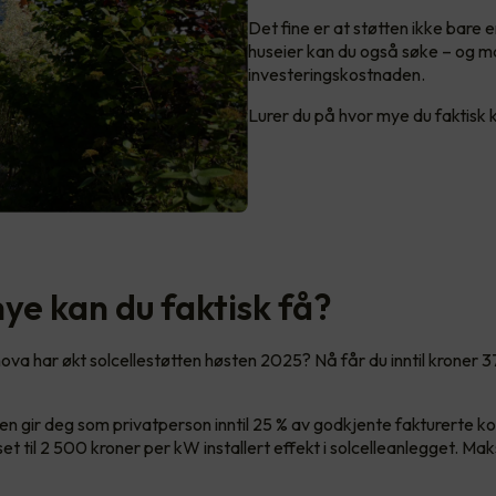
Det fine er at støtten ikke bare 
huseier kan du også søke – og ma
investeringskostnaden.
Lurer du på hvor mye du faktisk k
ye kan du faktisk få?
ova har økt solcellestøtten høsten 2025? Nå får du inntil kroner 3
n gir deg som privatperson inntil 25 % av godkjente fakturerte k
 til 2 500 kroner per kW installert effekt i solcelleanlegget. Mak