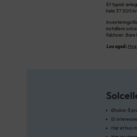
Et typisk anle
hele 37 500 kr
Investeringsti
installere sol
faktorer. Bare
Les også:
Hva 
Solcell
Ønsker å pr
Er interesse
Har et hus m
Har en strø