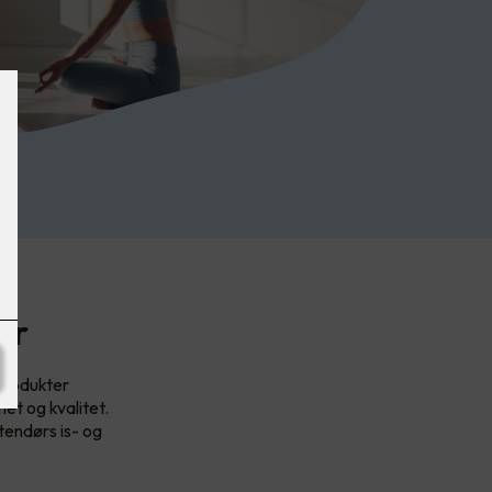
er
produkter
et og kvalitet.
tendørs is- og