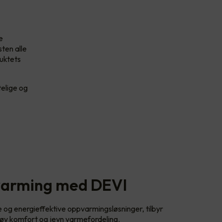
e
sten alle
duktets
telige og
varming med DEVI
e og energieffektive oppvarmingsløsninger, tilbyr
y komfort og jevn varmefordeling.