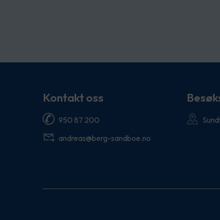
Kontakt oss
Besøk
950 87 200
Sund
andreas@berg-sandboe.no