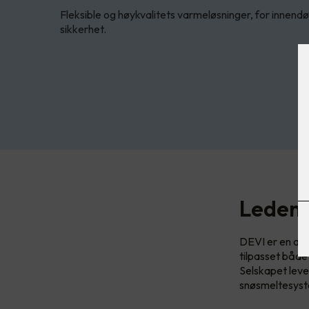
Fleksible og høykvalitets varmeløsninger, for innend
sikkerhet.
Ledend
DEVI er en av 
tilpasset både
Selskapet leve
snøsmeltesyste