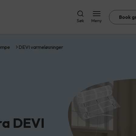
Book g
Søk
Meny
umpe
DEVI varmeløsninger
ra DEVI