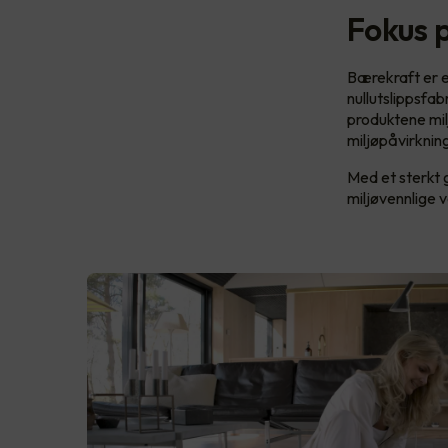
Fokus 
Bærekraft er 
nullutslippsfab
produktene mil
miljøpåvirkning
Med et sterkt 
miljøvennlige 