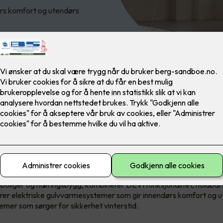
ørs komfort og utendørs
e leverandør av varmeløsning
verdens ledende leverandører av elektriske varmeløsninger. Med 
 boliger og næringsbygg, kombinerer DEVI funksjonalitet, holdbarh
rer elektriske gulvvarmesystemer som gir innendørs komfort og u
mer som sørger for sikkerhet vinterstid.