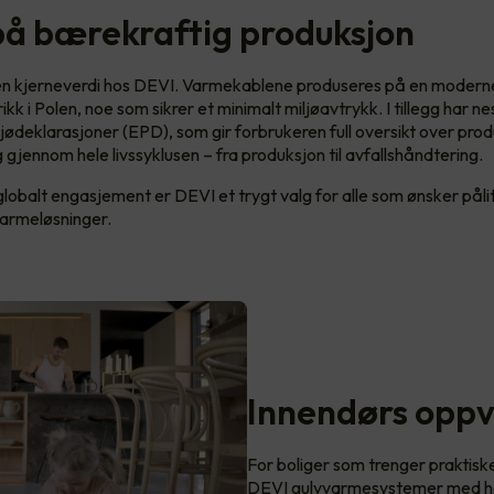
på bærekraftig produksjon
en kjerneverdi hos DEVI. Varmekablene produseres på en modern
rikk i Polen, noe som sikrer et minimalt miljøavtrykk. I tillegg har ne
jødeklarasjoner (EPD), som gir forbrukeren full oversikt over pro
 gjennom hele livssyklusen – fra produksjon til avfallshåndtering.
globalt engasjement er DEVI et trygt valg for alle som ønsker påli
varmeløsninger.
Innendørs opp
For boliger som trenger praktisk
DEVI gulvvarmesystemer med hø