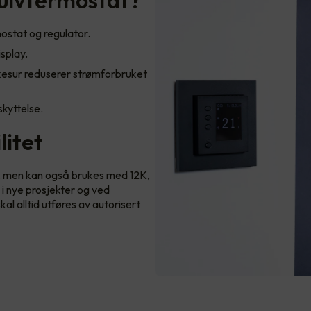
stat og regulator.
isplay.
kesur reduserer strømforbruket
skyttelse.
litet
, men kan også brukes med 12K,
 i nye prosjekter og ved
al alltid utføres av autorisert