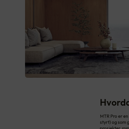
Hvorda
MTR Pro er en 
styrt) og som 
prosjekter, ro