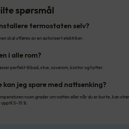
tilte spørsmål
installere termostaten selv?
onen skal utføres av en autorisert elektriker.
en i alle rom?
sser perfekt til bad, stue, soverom, kontor og hytter.
 kan jeg spare med nattsenking?
mperaturen noen grader om natten eller når du er borte, kan str
opptil 5–15 %.