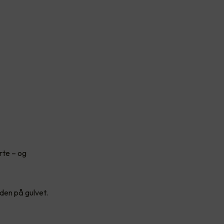
rte – og
iden på gulvet.