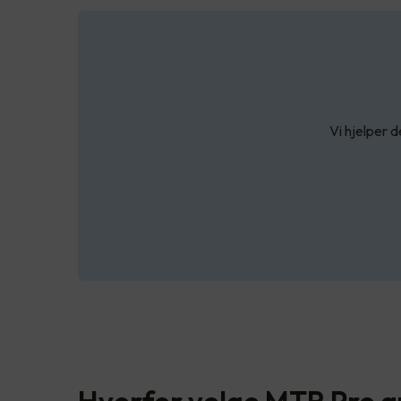
Vi hjelper d
Hvorfor velge MTR Pro g