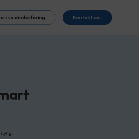
ratis videobefaring
Kontakt oss
smart
 Lyng.