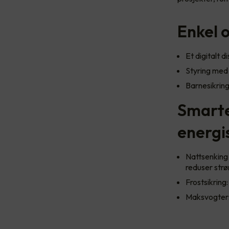
Enkel 
Et digitalt d
Styring med 
Barnesikring
Smarte
energi
Nattsenking 
reduser str
Frostsikring
Maksvogter: 