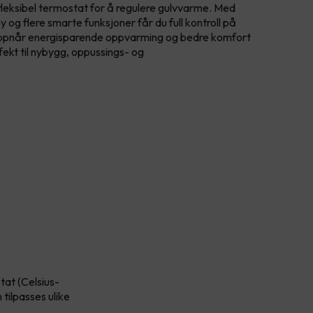
fleksibel termostat for å regulere gulvvarme. Med
ny og flere smarte funksjoner får du full kontroll på
oppnår energisparende oppvarming og bedre komfort
ekt til nybygg, oppussings- og
at (Celsius-
tilpasses ulike