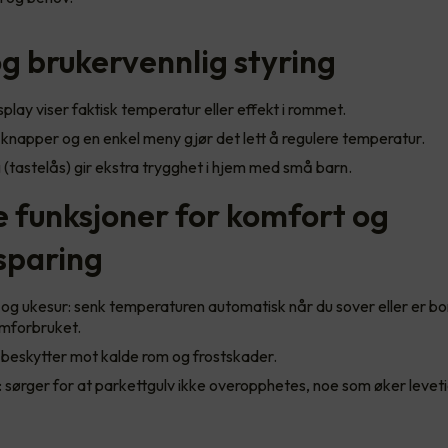
og brukervennlig styring
isplay viser faktisk temperatur eller effekt i rommet.
knapper og en enkel meny gjør det lett å regulere temperatur.
 (tastelås) gir ekstra trygghet i hjem med små barn.
 funksjoner for komfort og
sparing
og ukesur: senk temperaturen automatisk når du sover eller er bo
ømforbruket.
: beskytter mot kalde rom og frostskader.
sørger for at parkettgulv ikke overopphetes, noe som øker levet