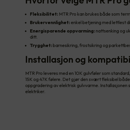
Fleksibilitet:
MTR Pro kan brukes både som termo
Brukervennlighet:
enkel betjening med lettlest d
Energisparende oppvarming:
nattsenking og u
ditt.
Trygghet:
barnesikring, frostsikring og parkettbe
Installasjon og kompatibi
MTR Pro leveres med en 10K gulvføler som standard
15K og 47K følere. Det gjør den svært fleksibel både
oppgradering av elektrisk gulvvarme. Installasjonen sk
elektriker.